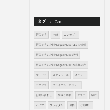
タグ
Tags
阿佐ヶ谷
小顔
コンセプト
阿佐ヶ谷の小顔･KogaoPlusの口コミ情報
阿佐ヶ谷の小顔･KogaoPlusの評判
阿佐ヶ谷の小顔･KogaoPlusのお客様の声
サービス
スケジュール
メニュー
アクセス
プライバシーポリシー
お問い合わせ
阿佐ヶ谷駅
エステ
駅近
ハイフ
ブライダル
肩幅
小顔矯正