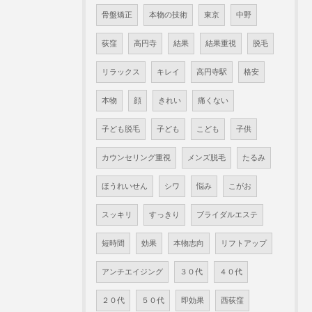
骨盤矯正
本物の技術
東京
中野
荻窪
高円寺
結果
結果重視
脱毛
リラックス
キレイ
高円寺駅
格安
本物
顔
きれい
痛くない
子ども脱毛
子ども
こども
子供
カウンセリング重視
メンズ脱毛
たるみ
ほうれいせん
シワ
悩み
こがお
スッキリ
すっきり
ブライダルエステ
短時間
効果
本物志向
リフトアップ
アンチエイジング
３０代
４０代
２０代
５０代
即効果
西荻窪