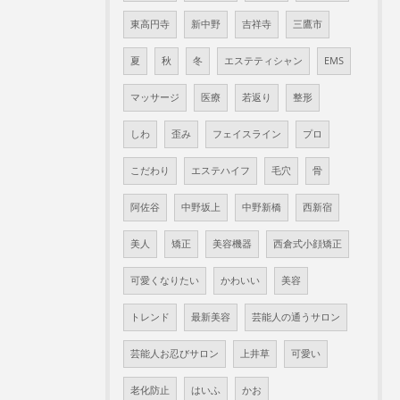
東高円寺
新中野
吉祥寺
三鷹市
夏
秋
冬
エステティシャン
EMS
マッサージ
医療
若返り
整形
しわ
歪み
フェイスライン
プロ
こだわり
エステハイフ
毛穴
骨
阿佐谷
中野坂上
中野新橋
西新宿
美人
矯正
美容機器
西倉式小顔矯正
可愛くなりたい
かわいい
美容
トレンド
最新美容
芸能人の通うサロン
芸能人お忍びサロン
上井草
可愛い
老化防止
はいふ
かお