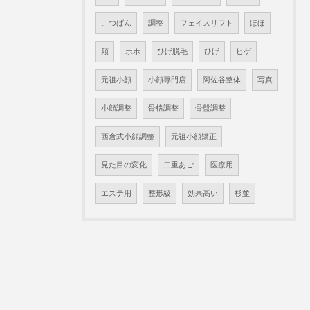
こつばん
調整
フェイスリフト
ほほ
頬
ホホ
ひげ脱毛
ひげ
ヒゲ
元祖小顔
小顔専門店
阿佐谷整体
写真
小顔調整
骨格調整
骨盤調整
西倉式小顔調整
元祖小顔矯正
見た目の変化
二重あご
医療用
エステ用
整形級
効果高い
杉並