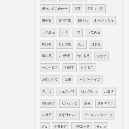
最強の組み合わせ
井萩
阿佐ヶ谷南
東中野
高円寺南
脇脱毛
わきだつもう
わき脱毛
VIO
うで
うで脱毛
腕脱毛
あし脱毛
あし
足脱毛
脚脱毛
VIO脱毛
背中脱毛
せなか
せなか脱毛
顔脱毛
かお脱毛
眉間のシワ
元祖
ハイパーナイフ
タルミ
目元のシワ
目元のしわ
元通り
現状維持
だいえっと
痩身
痩身エステ
顔専門
顔専門エステ
ゴールデンウィーク
GW
中野新町
中野富士見
サロン