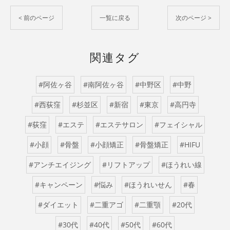
< 前のページ
一覧に戻る
次のページ >
関連タグ
#阿佐ヶ谷
#南阿佐ヶ谷
#中野区
#中野
#西荻窪
#杉並区
#新宿
#東京
#高円寺
#荻窪
#エステ
#エステサロン
#フェイシャル
#小顔
#骨盤
#小顔矯正
#骨盤矯正
#HIFU
#アンチエイジング
#リフトアップ
#ほうれい線
#キャンペーン
#悩み
#ほうれいせん
#春
#ダイエット
#二重アゴ
#二重顎
#20代
#30代
#40代
#50代
#60代