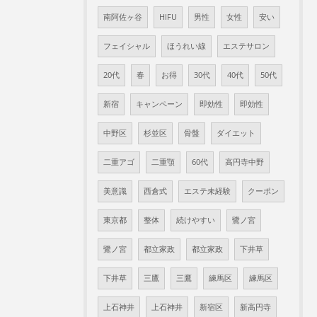
南阿佐ヶ谷
HIFU
男性
女性
安い
フェイシャル
ほうれい線
エステサロン
20代
春
お得
30代
40代
50代
新宿
キャンペーン
即効性
即効性
中野区
杉並区
骨盤
ダイエット
二重アゴ
二重顎
60代
高円寺中野
美意識
西倉式
エステ未経験
クーポン
東京都
整体
続けやすい
鷺ノ宮
鷺ノ宮
都立家政
都立家政
下井草
下井草
三鷹
三鷹
練馬区
練馬区
上石神井
上石神井
新宿区
新高円寺