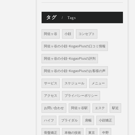
タグ
Tags
阿佐ヶ谷
小顔
コンセプト
阿佐ヶ谷の小顔･KogaoPlusの口コミ情報
阿佐ヶ谷の小顔･KogaoPlusの評判
阿佐ヶ谷の小顔･KogaoPlusのお客様の声
サービス
スケジュール
メニュー
アクセス
プライバシーポリシー
お問い合わせ
阿佐ヶ谷駅
エステ
駅近
ハイフ
ブライダル
肩幅
小顔矯正
骨盤矯正
本物の技術
東京
中野