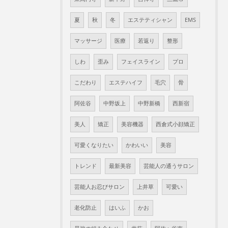
夏
秋
冬
エステティシャン
EMS
マッサージ
医療
若返り
整形
しわ
歪み
フェイスライン
プロ
こだわり
エステハイフ
毛穴
骨
阿佐谷
中野坂上
中野新橋
西新宿
美人
矯正
美容機器
西倉式小顔矯正
可愛くなりたい
かわいい
美容
トレンド
最新美容
芸能人の通うサロン
芸能人お忍びサロン
上井草
可愛い
老化防止
はいふ
かお