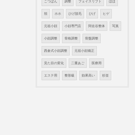
こつばん
調整
フェイスリフト
ほほ
頬
ホホ
ひげ脱毛
ひげ
ヒゲ
元祖小顔
小顔専門店
阿佐谷整体
写真
小顔調整
骨格調整
骨盤調整
西倉式小顔調整
元祖小顔矯正
見た目の変化
二重あご
医療用
エステ用
整形級
効果高い
杉並