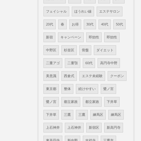
フェイシャル
ほうれい線
エステサロン
20代
春
お得
30代
40代
50代
新宿
キャンペーン
即効性
即効性
中野区
杉並区
骨盤
ダイエット
二重アゴ
二重顎
60代
高円寺中野
美意識
西倉式
エステ未経験
クーポン
東京都
整体
続けやすい
鷺ノ宮
鷺ノ宮
都立家政
都立家政
下井草
下井草
三鷹
三鷹
練馬区
練馬区
上石神井
上石神井
新宿区
新高円寺
東高円寺
新中野
吉祥寺
三鷹市