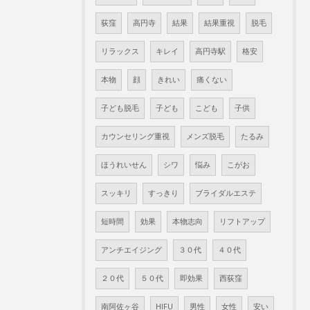
荻窪
高円寺
結果
結果重視
脱毛
リラックス
キレイ
高円寺駅
格安
本物
顔
きれい
痛くない
子ども脱毛
子ども
こども
子供
カウンセリング重視
メンズ脱毛
たるみ
ほうれいせん
シワ
悩み
こがお
スッキリ
すっきり
ブライダルエステ
短時間
効果
本物志向
リフトアップ
アンチエイジング
３０代
４０代
２０代
５０代
即効果
西荻窪
南阿佐ヶ谷
HIFU
男性
女性
安い