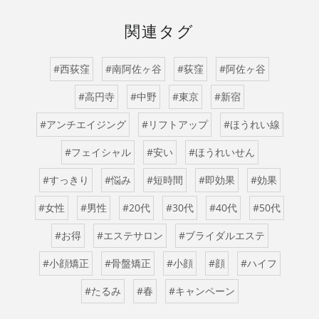
関連タグ
#西荻窪
#南阿佐ヶ谷
#荻窪
#阿佐ヶ谷
#高円寺
#中野
#東京
#新宿
#アンチエイジング
#リフトアップ
#ほうれい線
#フェイシャル
#安い
#ほうれいせん
#すっきり
#悩み
#短時間
#即効果
#効果
#女性
#男性
#20代
#30代
#40代
#50代
#お得
#エステサロン
#ブライダルエステ
#小顔矯正
#骨盤矯正
#小顔
#顔
#ハイフ
#たるみ
#春
#キャンペーン