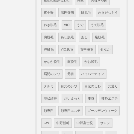
最強の組み合わせ
井萩
阿佐ヶ谷南
東中野
高円寺南
脇脱毛
わきだつもう
わき脱毛
VIO
うで
うで脱毛
腕脱毛
あし脱毛
あし
足脱毛
脚脱毛
VIO脱毛
背中脱毛
せなか
せなか脱毛
顔脱毛
かお脱毛
眉間のシワ
元祖
ハイパーナイフ
タルミ
目元のシワ
目元のしわ
元通り
現状維持
だいえっと
痩身
痩身エステ
顔専門
顔専門エステ
ゴールデンウィーク
GW
中野新町
中野富士見
サロン