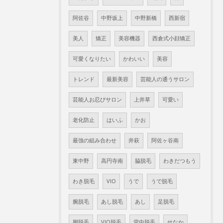
阿佐谷
中野坂上
中野新橋
西新宿
美人
矯正
美容機器
西倉式小顔矯正
可愛くなりたい
かわいい
美容
トレンド
最新美容
芸能人の通うサロン
芸能人お忍びサロン
上井草
可愛い
老化防止
はいふ
かお
最強の組み合わせ
井萩
阿佐ヶ谷南
東中野
高円寺南
脇脱毛
わきだつもう
わき脱毛
VIO
うで
うで脱毛
腕脱毛
あし脱毛
あし
足脱毛
脚脱毛
VIO脱毛
背中脱毛
せなか