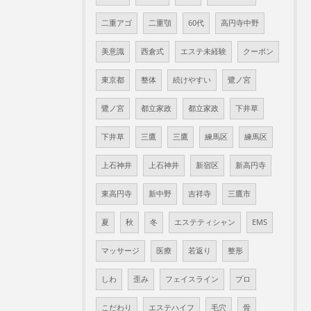
二重アゴ
二重顎
60代
高円寺中野
美意識
西倉式
エステ未経験
クーポン
東京都
整体
続けやすい
鷺ノ宮
鷺ノ宮
都立家政
都立家政
下井草
下井草
三鷹
三鷹
練馬区
練馬区
上石神井
上石神井
新宿区
新高円寺
東高円寺
新中野
吉祥寺
三鷹市
夏
秋
冬
エステティシャン
EMS
マッサージ
医療
若返り
整形
しわ
歪み
フェイスライン
プロ
こだわり
エステハイフ
毛穴
骨