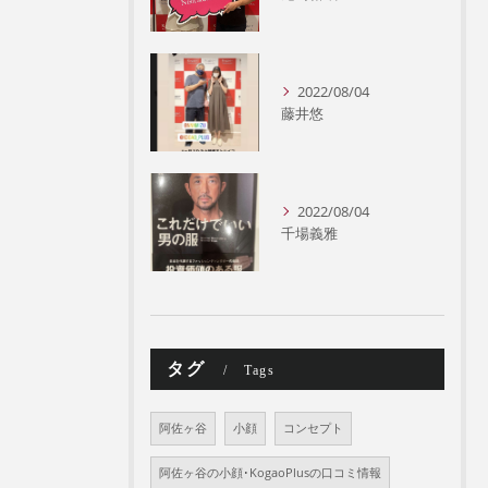
2022/08/04
藤井悠
2022/08/04
千場義雅
タグ
Tags
阿佐ヶ谷
小顔
コンセプト
阿佐ヶ谷の小顔･KogaoPlusの口コミ情報