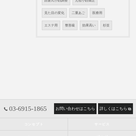
西倉式小顔調整
元祖小顔矯正
見た目の変化
二重あご
医療用
エステ用
整形級
効果高い
杉並
03-6915-1865
お問い合わせはこちら
詳しくはこちら
コンセプト
サービス