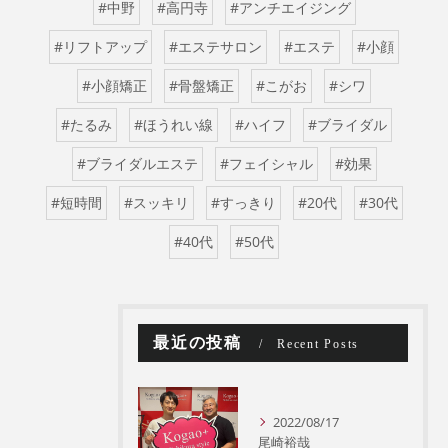
#中野
#高円寺
#アンチエイジング
#リフトアップ
#エステサロン
#エステ
#小顔
#小顔矯正
#骨盤矯正
#こがお
#シワ
#たるみ
#ほうれい線
#ハイフ
#ブライダル
#ブライダルエステ
#フェイシャル
#効果
#短時間
#スッキリ
#すっきり
#20代
#30代
#40代
#50代
最近の投稿
Recent Posts
2022/08/17
尾崎裕哉