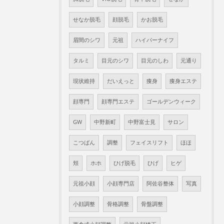
せなか脱毛
顔脱毛
かお脱毛
眉間のシワ
元祖
ハイパーナイフ
タルミ
目元のシワ
目元のしわ
元通り
現状維持
だいえっと
痩身
痩身エステ
顔専門
顔専門エステ
ゴールデンウィーク
GW
中野新町
中野富士見
サロン
こつばん
調整
フェイスリフト
ほほ
頬
ホホ
ひげ脱毛
ひげ
ヒゲ
元祖小顔
小顔専門店
阿佐谷整体
写真
小顔調整
骨格調整
骨盤調整