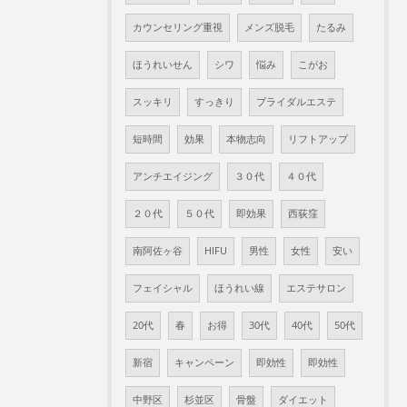
カウンセリング重視
メンズ脱毛
たるみ
ほうれいせん
シワ
悩み
こがお
スッキリ
すっきり
ブライダルエステ
短時間
効果
本物志向
リフトアップ
アンチエイジング
３０代
４０代
２０代
５０代
即効果
西荻窪
南阿佐ヶ谷
HIFU
男性
女性
安い
フェイシャル
ほうれい線
エステサロン
20代
春
お得
30代
40代
50代
新宿
キャンペーン
即効性
即効性
中野区
杉並区
骨盤
ダイエット