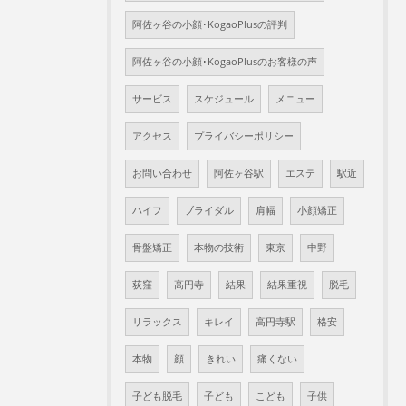
阿佐ヶ谷の小顔･KogaoPlusの評判
阿佐ヶ谷の小顔･KogaoPlusのお客様の声
サービス
スケジュール
メニュー
アクセス
プライバシーポリシー
お問い合わせ
阿佐ヶ谷駅
エステ
駅近
ハイフ
ブライダル
肩幅
小顔矯正
骨盤矯正
本物の技術
東京
中野
荻窪
高円寺
結果
結果重視
脱毛
リラックス
キレイ
高円寺駅
格安
本物
顔
きれい
痛くない
子ども脱毛
子ども
こども
子供