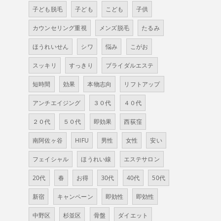
子ども脱毛
子ども
こども
子供
カウンセリング重視
メンズ脱毛
たるみ
ほうれいせん
シワ
悩み
こがお
スッキリ
すっきり
ブライダルエステ
短時間
効果
本物志向
リフトアップ
アンチエイジング
３０代
４０代
２０代
５０代
即効果
西荻窪
南阿佐ヶ谷
HIFU
男性
女性
安い
フェイシャル
ほうれい線
エステサロン
20代
春
お得
30代
40代
50代
新宿
キャンペーン
即効性
即効性
中野区
杉並区
骨盤
ダイエット