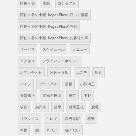
阿佐ヶ谷
小顔
コンセプト
阿佐ヶ谷の小顔･KogaoPlusの口コミ情報
阿佐ヶ谷の小顔･KogaoPlusの評判
阿佐ヶ谷の小顔･KogaoPlusのお客様の声
サービス
スケジュール
メニュー
アクセス
プライバシーポリシー
お問い合わせ
阿佐ヶ谷駅
エステ
駅近
ハイフ
ブライダル
肩幅
小顔矯正
骨盤矯正
本物の技術
東京
中野
荻窪
高円寺
結果
結果重視
脱毛
リラックス
キレイ
高円寺駅
格安
本物
顔
きれい
痛くない