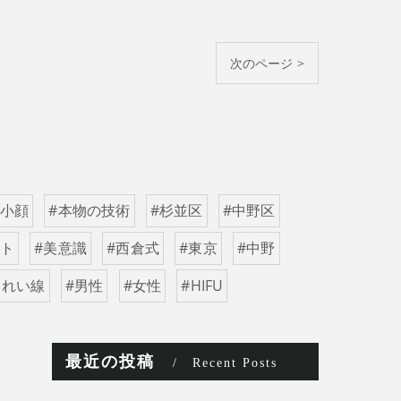
次のページ >
#小顔
#本物の技術
#杉並区
#中野区
ット
#美意識
#西倉式
#東京
#中野
うれい線
#男性
#女性
#HIFU
最近の投稿
Recent Posts