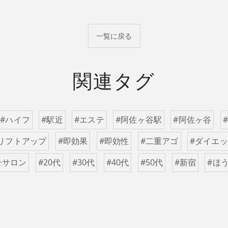
一覧に戻る
関連タグ
#ハイフ
#駅近
#エステ
#阿佐ヶ谷駅
#阿佐ヶ谷
リフトアップ
#即効果
#即効性
#二重アゴ
#ダイエ
テサロン
#20代
#30代
#40代
#50代
#新宿
#ほ