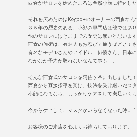
西倉がサロンを始めたころは全然小顔に特化し
それを広めたのはKogao+のオーナーの西倉なん
３５年の歴史のある、小顔の専門店は他ではあ
他のサロンにはそこまでの歴史は無いと思いま
西倉の施術は、有名人もお忍びで通うほどとて
有名なモデルさんやアイドル、俳優さん。日本に
なかなか予約が取れないなんて事も。。。
そんな西倉式のサロンを阿佐ヶ谷に出しました
西倉から直接指導を受け、技法を受け継いだス
小顔になるなら、しっかりケアをして満足いくも
今からケアして、マスクがいらなくなった時に
お客様のご来店を心よりお待ちしております。