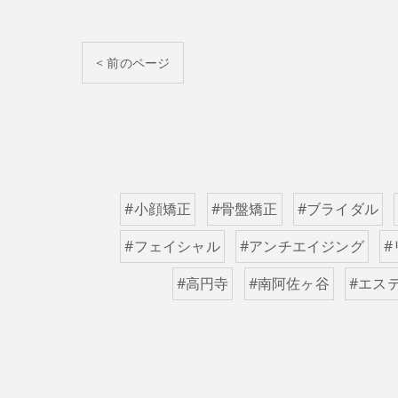
< 前のページ
#小顔矯正
#骨盤矯正
#ブライダル
#フェイシャル
#アンチエイジング
#
#高円寺
#南阿佐ヶ谷
#エス