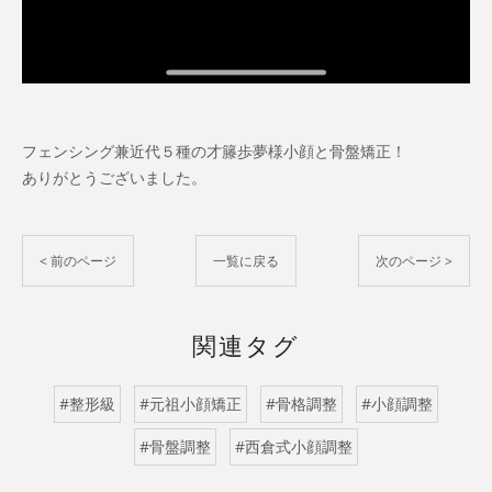
フェンシング兼近代５種の才籐歩夢様小顔と骨盤矯正！
ありがとうございました。
< 前のページ
一覧に戻る
次のページ >
関連タグ
#整形級
#元祖小顔矯正
#骨格調整
#小顔調整
#骨盤調整
#西倉式小顔調整