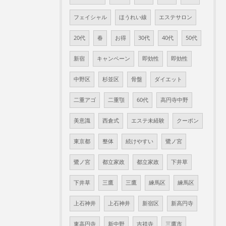
フェイシャル
ほうれい線
エステサロン
20代
春
お得
30代
40代
50代
新宿
キャンペーン
即効性
即効性
中野区
杉並区
骨盤
ダイエット
二重アゴ
二重顎
60代
高円寺中野
美意識
西倉式
エステ未経験
クーポン
東京都
整体
続けやすい
鷺ノ宮
鷺ノ宮
都立家政
都立家政
下井草
下井草
三鷹
三鷹
練馬区
練馬区
上石神井
上石神井
新宿区
新高円寺
東高円寺
新中野
吉祥寺
三鷹市