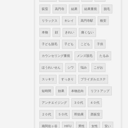
荻窪
高円寺
結果
結果重視
脱毛
リラックス
キレイ
高円寺駅
格安
本物
顔
きれい
痛くない
子ども脱毛
子ども
こども
子供
カウンセリング重視
メンズ脱毛
たるみ
ほうれいせん
シワ
悩み
こがお
スッキリ
すっきり
ブライダルエステ
短時間
効果
本物志向
リフトアップ
アンチエイジング
３０代
４０代
２０代
５０代
即効果
西荻窪
南阿佐ヶ谷
HIFU
男性
女性
安い