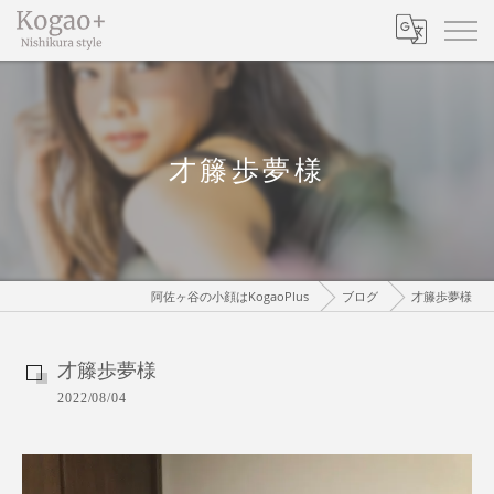
才籐歩夢様
阿佐ヶ谷の小顔はKogaoPlus
ブログ
才籐歩夢様
才籐歩夢様
2022/08/04