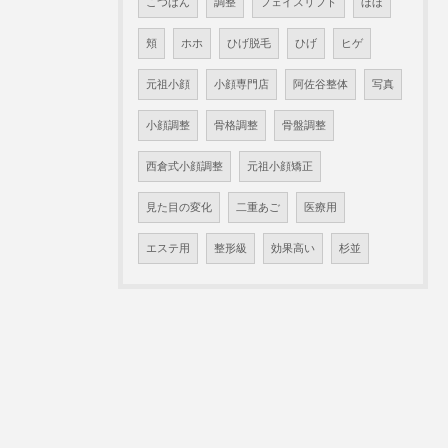
こつばん
調整
フェイスリフト
ほほ
頬
ホホ
ひげ脱毛
ひげ
ヒゲ
元祖小顔
小顔専門店
阿佐谷整体
写真
小顔調整
骨格調整
骨盤調整
西倉式小顔調整
元祖小顔矯正
見た目の変化
二重あご
医療用
エステ用
整形級
効果高い
杉並