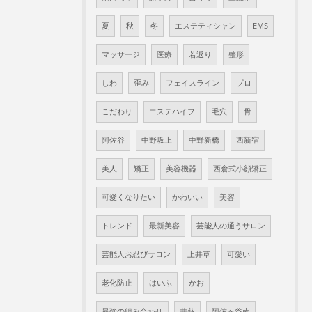
夏
秋
冬
エステティシャン
EMS
マッサージ
医療
若返り
整形
しわ
歪み
フェイスライン
プロ
こだわり
エステハイフ
毛穴
骨
阿佐谷
中野坂上
中野新橋
西新宿
美人
矯正
美容機器
西倉式小顔矯正
可愛くなりたい
かわいい
美容
トレンド
最新美容
芸能人の通うサロン
芸能人お忍びサロン
上井草
可愛い
老化防止
はいふ
かお
最強の組み合わせ
井萩
阿佐ヶ谷南