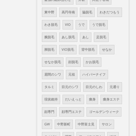
東中野
高円寺南
脇脱毛
わきだつもう
わき脱毛
VIO
うで
うで脱毛
腕脱毛
あし脱毛
あし
足脱毛
脚脱毛
VIO脱毛
背中脱毛
せなか
せなか脱毛
顔脱毛
かお脱毛
眉間のシワ
元祖
ハイパーナイフ
タルミ
目元のシワ
目元のしわ
元通り
現状維持
だいえっと
痩身
痩身エステ
顔専門
顔専門エステ
ゴールデンウィーク
GW
中野新町
中野富士見
サロン