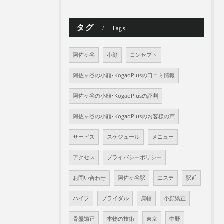
タグ
Tags
阿佐ヶ谷
小顔
コンセプト
阿佐ヶ谷の小顔･KogaoPlusの口コミ情報
阿佐ヶ谷の小顔･KogaoPlusの評判
阿佐ヶ谷の小顔･KogaoPlusのお客様の声
サービス
スケジュール
メニュー
アクセス
プライバシーポリシー
お問い合わせ
阿佐ヶ谷駅
エステ
駅近
ハイフ
ブライダル
肩幅
小顔矯正
骨盤矯正
本物の技術
東京
中野