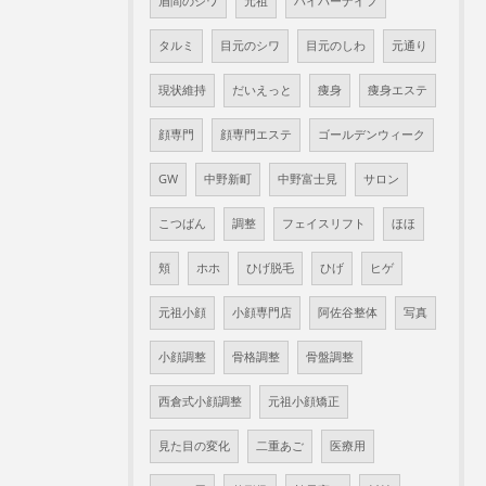
眉間のシワ
元祖
ハイパーナイフ
タルミ
目元のシワ
目元のしわ
元通り
現状維持
だいえっと
痩身
痩身エステ
顔専門
顔専門エステ
ゴールデンウィーク
GW
中野新町
中野富士見
サロン
こつばん
調整
フェイスリフト
ほほ
頬
ホホ
ひげ脱毛
ひげ
ヒゲ
元祖小顔
小顔専門店
阿佐谷整体
写真
小顔調整
骨格調整
骨盤調整
西倉式小顔調整
元祖小顔矯正
見た目の変化
二重あご
医療用