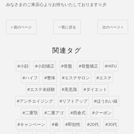
みなさまのご来店心よりお待ちいたしております☆彡
< 前のページ
一覧に戻る
次のページ >
関連タグ
#小顔
#小顔矯正
#骨盤
#骨盤矯正
#HIFU
#ハイフ
#整体
#エステサロン
#エステ
#エステ未経験
#美意識
#ダイエット
#アンチエイジング
#リフトアップ
#ほうれい線
#二重顎
#二重アゴ
#西倉式
#クーポン
#キャンペーン
#春
#即効性
#20代
#30代