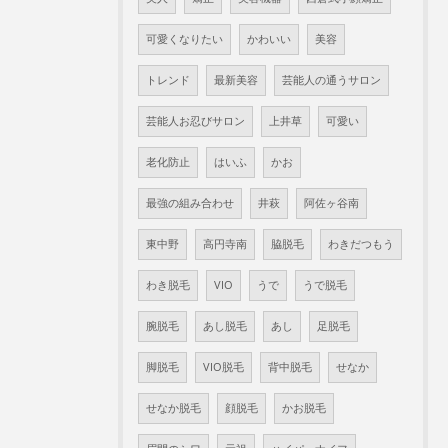
可愛くなりたい
かわいい
美容
トレンド
最新美容
芸能人の通うサロン
芸能人お忍びサロン
上井草
可愛い
老化防止
はいふ
かお
最強の組み合わせ
井萩
阿佐ヶ谷南
東中野
高円寺南
脇脱毛
わきだつもう
わき脱毛
VIO
うで
うで脱毛
腕脱毛
あし脱毛
あし
足脱毛
脚脱毛
VIO脱毛
背中脱毛
せなか
せなか脱毛
顔脱毛
かお脱毛