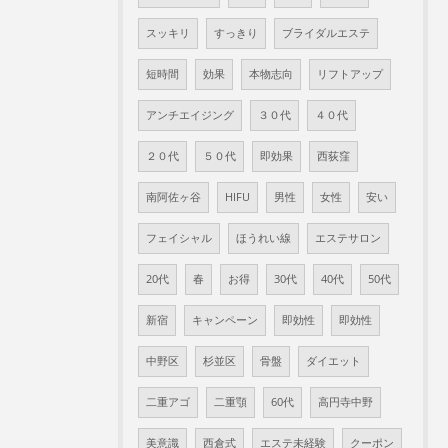
スッキリ
すっきり
ブライダルエステ
短時間
効果
本物志向
リフトアップ
アンチエイジング
３０代
４０代
２０代
５０代
即効果
西荻窪
南阿佐ヶ谷
HIFU
男性
女性
安い
フェイシャル
ほうれい線
エステサロン
20代
春
お得
30代
40代
50代
新宿
キャンペーン
即効性
即効性
中野区
杉並区
骨盤
ダイエット
二重アゴ
二重顎
60代
高円寺中野
美意識
西倉式
エステ未経験
クーポン