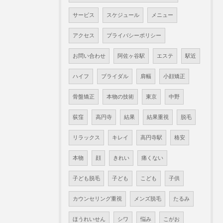
サービス
スケジュール
メニュー
アクセス
プライバシーポリシー
お問い合わせ
阿佐ヶ谷駅
エステ
駅近
ハイフ
ブライダル
肩幅
小顔矯正
骨盤矯正
本物の技術
東京
中野
荻窪
高円寺
結果
結果重視
脱毛
リラックス
キレイ
高円寺駅
格安
本物
顔
きれい
痛くない
子ども脱毛
子ども
こども
子供
カウンセリング重視
メンズ脱毛
たるみ
ほうれいせん
シワ
悩み
こがお