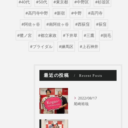
#40代
#50代
#東京都
#中野区
#杉並区
#高円寺中野
#新宿
#中野
#高円寺
#阿佐ヶ谷
#南阿佐ヶ谷
#西荻窪
#荻窪
#鷺ノ宮
#都立家政
#下井草
#三鷹
#脱毛
#ブライダル
#練馬区
#上石神井
最近の投稿
Recent Posts
2022/08/17
尾崎裕哉