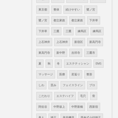
東京都
整体
続けやすい
鷺ノ宮
鷺ノ宮
都立家政
都立家政
下井草
下井草
三鷹
三鷹
練馬区
練馬区
上石神井
上石神井
新宿区
新高円寺
東高円寺
新中野
吉祥寺
三鷹市
夏
秋
冬
エステティシャン
EMS
マッサージ
医療
若返り
整形
しわ
歪み
フェイスライン
プロ
こだわり
エステハイフ
毛穴
骨
阿佐谷
中野坂上
中野新橋
西新宿
美人
矯正
美容機器
西倉式小顔矯正