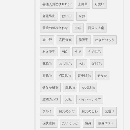
芸能人お忍びサロン
上井草
可愛い
老化防止
はいふ
かお
最強の組み合わせ
井萩
阿佐ヶ谷南
東中野
高円寺南
脇脱毛
わきだつもう
わき脱毛
VIO
うで
うで脱毛
腕脱毛
あし脱毛
あし
足脱毛
脚脱毛
VIO脱毛
背中脱毛
せなか
せなか脱毛
顔脱毛
かお脱毛
眉間のシワ
元祖
ハイパーナイフ
タルミ
目元のシワ
目元のしわ
元通り
現状維持
だいえっと
痩身
痩身エステ