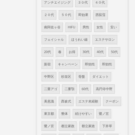
アンチエイジング
３０代
４０代
２０代
５０代
即効果
西荻窪
南阿佐ヶ谷
HIFU
男性
女性
安い
フェイシャル
ほうれい線
エステサロン
20代
春
お得
30代
40代
50代
新宿
キャンペーン
即効性
即効性
中野区
杉並区
骨盤
ダイエット
二重アゴ
二重顎
60代
高円寺中野
美意識
西倉式
エステ未経験
クーポン
東京都
整体
続けやすい
鷺ノ宮
鷺ノ宮
都立家政
都立家政
下井草