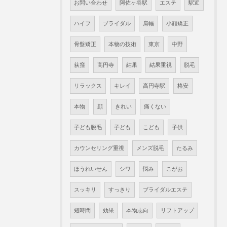
お問い合わせ
阿佐ヶ谷駅
エステ
駅近
ハイフ
ブライダル
肩幅
小顔矯正
骨盤矯正
本物の技術
東京
中野
荻窪
高円寺
結果
結果重視
脱毛
リラックス
キレイ
高円寺駅
格安
本物
顔
きれい
痛くない
子ども脱毛
子ども
こども
子供
カウンセリング重視
メンズ脱毛
たるみ
ほうれいせん
シワ
悩み
こがお
スッキリ
すっきり
ブライダルエステ
短時間
効果
本物志向
リフトアップ