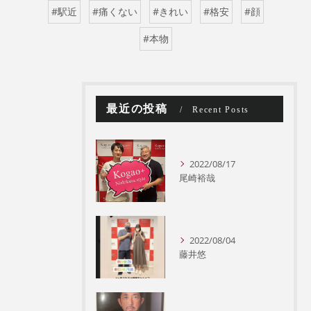
#駅近
#痛くない
#きれい
#格安
#顔
#本物
最近の投稿
Recent Posts
2022/08/17
尾崎裕哉
2022/08/04
藤井悠