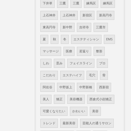
下井草
三鷹
三鷹
練馬区
練馬区
上石神井
上石神井
新宿区
新高円寺
東高円寺
新中野
吉祥寺
三鷹市
夏
秋
冬
エステティシャン
EMS
マッサージ
医療
若返り
整形
しわ
歪み
フェイスライン
プロ
こだわり
エステハイフ
毛穴
骨
阿佐谷
中野坂上
中野新橋
西新宿
美人
矯正
美容機器
西倉式小顔矯正
可愛くなりたい
かわいい
美容
トレンド
最新美容
芸能人の通うサロン