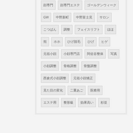
顔専門
顔専門エステ
ゴールデンウィーク
GW
中野新町
中野富士見
サロン
こつばん
調整
フェイスリフト
ほほ
頬
ホホ
ひげ脱毛
ひげ
ヒゲ
元祖小顔
小顔専門店
阿佐谷整体
写真
小顔調整
骨格調整
骨盤調整
西倉式小顔調整
元祖小顔矯正
見た目の変化
二重あご
医療用
エステ用
整形級
効果高い
杉並