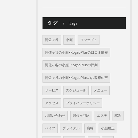
タグ
Tags
阿佐ヶ谷
小顔
コンセプト
阿佐ヶ谷の小顔･KogaoPlusの口コミ情報
阿佐ヶ谷の小顔･KogaoPlusの評判
阿佐ヶ谷の小顔･KogaoPlusのお客様の声
サービス
スケジュール
メニュー
アクセス
プライバシーポリシー
お問い合わせ
阿佐ヶ谷駅
エステ
駅近
ハイフ
ブライダル
肩幅
小顔矯正