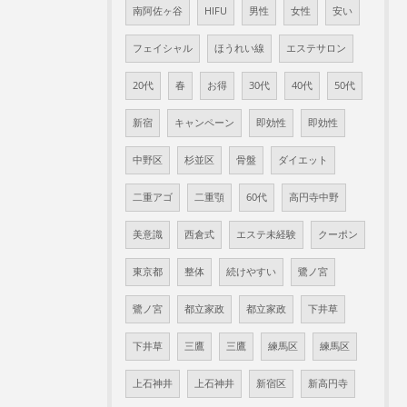
南阿佐ヶ谷
HIFU
男性
女性
安い
フェイシャル
ほうれい線
エステサロン
20代
春
お得
30代
40代
50代
新宿
キャンペーン
即効性
即効性
中野区
杉並区
骨盤
ダイエット
二重アゴ
二重顎
60代
高円寺中野
美意識
西倉式
エステ未経験
クーポン
東京都
整体
続けやすい
鷺ノ宮
鷺ノ宮
都立家政
都立家政
下井草
下井草
三鷹
三鷹
練馬区
練馬区
上石神井
上石神井
新宿区
新高円寺