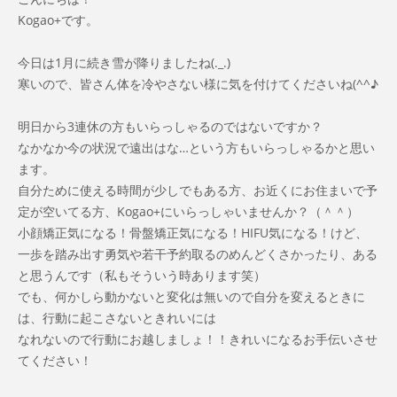
Kogao+です。
今日は1月に続き雪が降りましたね(._.)
寒いので、皆さん体を冷やさない様に気を付けてくださいね(^^♪
明日から3連休の方もいらっしゃるのではないですか？
なかなか今の状況で遠出はな…という方もいらっしゃるかと思い
ます。
自分ために使える時間が少しでもある方、お近くにお住まいで予
定が空いてる方、Kogao+にいらっしゃいませんか？（＾＾）
小顔矯正気になる！骨盤矯正気になる！HIFU気になる！けど、
一歩を踏み出す勇気や若干予約取るのめんどくさかったり、ある
と思うんです（私もそういう時あります笑）
でも、何かしら動かないと変化は無いので自分を変えるときに
は、行動に起こさないときれいには
なれないので行動にお越しましょ！！きれいになるお手伝いさせ
てください！