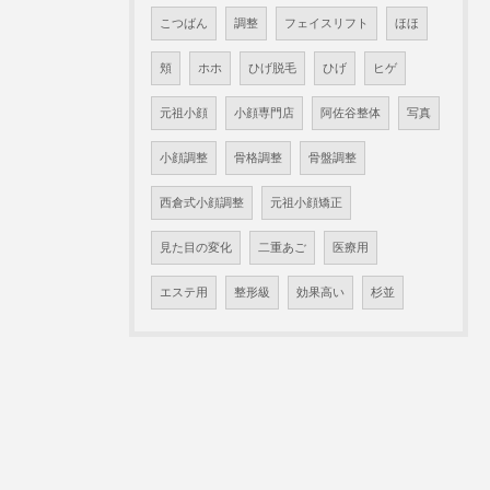
こつばん
調整
フェイスリフト
ほほ
頬
ホホ
ひげ脱毛
ひげ
ヒゲ
元祖小顔
小顔専門店
阿佐谷整体
写真
小顔調整
骨格調整
骨盤調整
西倉式小顔調整
元祖小顔矯正
見た目の変化
二重あご
医療用
エステ用
整形級
効果高い
杉並