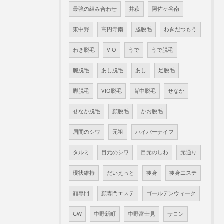
最強の組み合わせ
井萩
阿佐ヶ谷南
東中野
高円寺南
脇脱毛
わきだつもう
わき脱毛
VIO
うで
うで脱毛
腕脱毛
あし脱毛
あし
足脱毛
脚脱毛
VIO脱毛
背中脱毛
せなか
せなか脱毛
顔脱毛
かお脱毛
眉間のシワ
元祖
ハイパーナイフ
タルミ
目元のシワ
目元のしわ
元通り
現状維持
だいえっと
痩身
痩身エステ
顔専門
顔専門エステ
ゴールデンウィーク
GW
中野新町
中野富士見
サロン