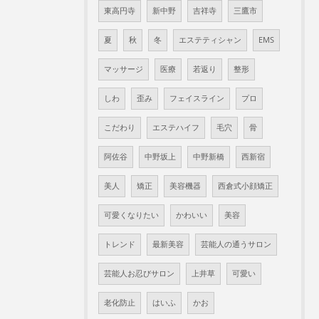
東高円寺
新中野
吉祥寺
三鷹市
夏
秋
冬
エステティシャン
EMS
マッサージ
医療
若返り
整形
しわ
歪み
フェイスライン
プロ
こだわり
エステハイフ
毛穴
骨
阿佐谷
中野坂上
中野新橋
西新宿
美人
矯正
美容機器
西倉式小顔矯正
可愛くなりたい
かわいい
美容
トレンド
最新美容
芸能人の通うサロン
芸能人お忍びサロン
上井草
可愛い
老化防止
はいふ
かお