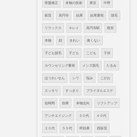
骨盤矯正
本物の技術
東京
中野
荻窪
高円寺
結果
結果重視
脱毛
リラックス
キレイ
高円寺駅
格安
本物
顔
きれい
痛くない
子ども脱毛
子ども
こども
子供
カウンセリング重視
メンズ脱毛
たるみ
ほうれいせん
シワ
悩み
こがお
スッキリ
すっきり
ブライダルエステ
短時間
効果
本物志向
リフトアップ
アンチエイジング
３０代
４０代
２０代
５０代
即効果
西荻窪